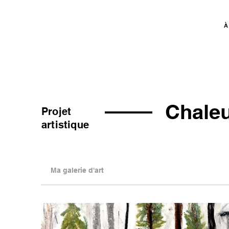
À
Bee
B
r
ain
Chaleu
Projet
artistique
Ma galerie d'art