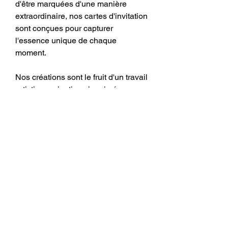
d'être marquées d'une manière
extraordinaire, nos cartes d'invitation
sont conçues pour capturer
l'essence unique de chaque
moment.
Nos créations sont le fruit d'un travail
artistique minutieux imprimées sur
un papier de haute qualité.
Facebook
Pinterest
Instagram
FAQ
Expédition et retours
Politique de boutique