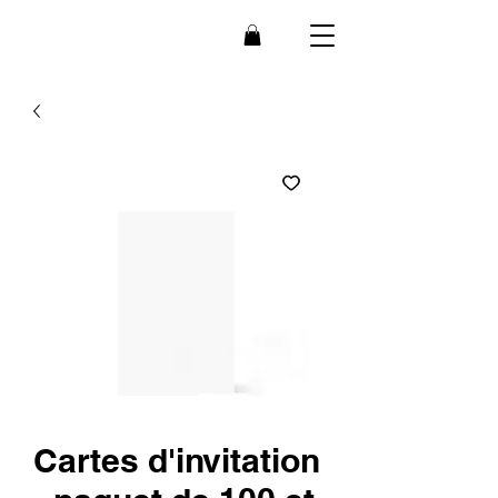
Bee
B
r
ain
Cartes d'invitation