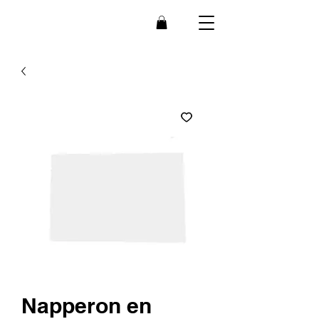
Bee
B
r
ain
Napperon en