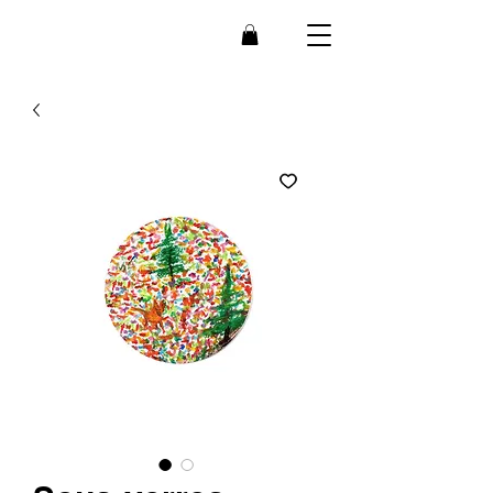
Bee
B
r
ain