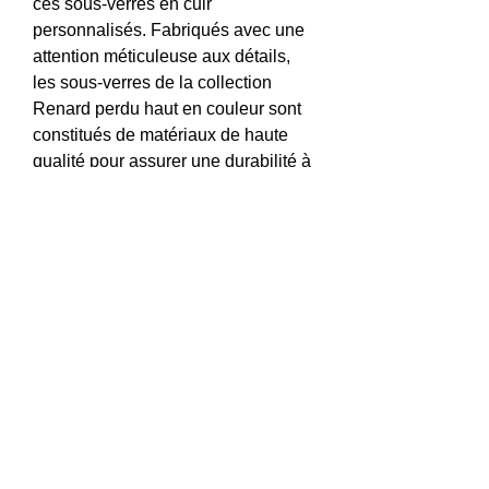
ces sous-verres en cuir
personnalisés. Fabriqués avec une
attention méticuleuse aux détails,
les sous-verres de la collection
Renard perdu haut en couleur sont
constitués de matériaux de haute
qualité pour assurer une durabilité à
long terme.
Quantité : 6 sous-verres
Facebook
Pinterest
Instagram
FAQ
Expédition et retours
Politique de boutique
Mentions légales
Politique de cookies