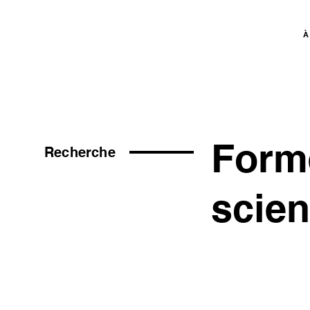
À
Bee
B
r
ain
Forme
Recherche
scien