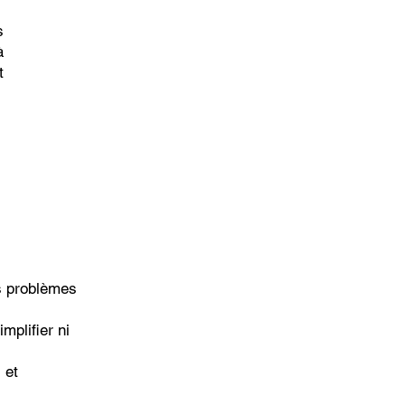
s
à
t
s problèmes
mplifier ni
 et