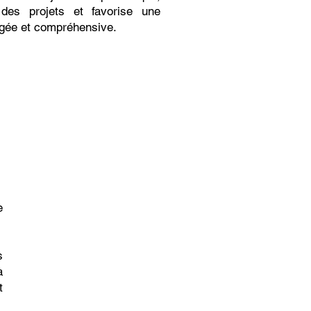
 des projets et favorise une
gée et compréhensive.
e
s
à
t