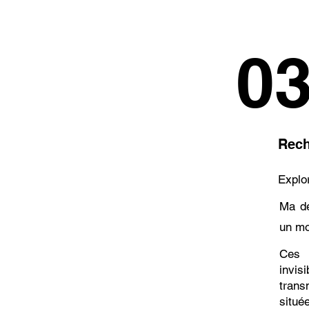
0
Rech
Explor
Ma dé
un mod
Ces 
invis
trans
situé