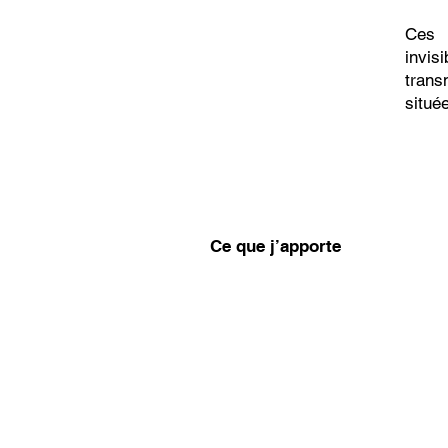
Ces 
invis
trans
situé
Ce que j’apporte