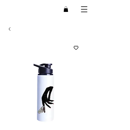
Bee
B
r
ain