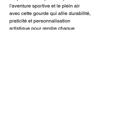
l'aventure sportive et le plein air
avec cette gourde qui allie durabilité,
praticité et personnalisation
artistique pour rendre chaque
gorgée aussi unique que votre
voyage.
Facebook
Pinterest
Instagram
FAQ
Expédition et retours
Politique de boutique
Mentions légales
Politique de cookies
© 2035 par Marylène Ouellet. BeeBrain
.