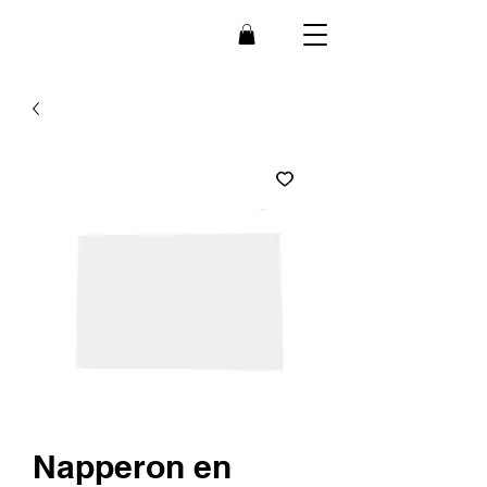
Bee
B
r
ain
Napperon en