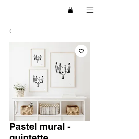
Bee
B
r
ain
Pastel mural -
quintette